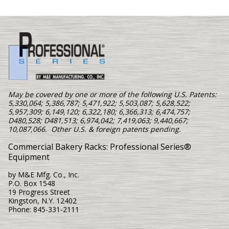
May be covered by one or more of the following U.S. Patents:
5,330,064; 5,386,787; 5,471,922; 5,503,087; 5,628,522;
5,957,309; 6,149,120; 6,322,180; 6,366,313; 6,474,757;
D480,528; D481,513; 6,974,042; 7,419,063; 9,440,667;
10,087,066. Other U.S. & foreign patents pending.
Commercial Bakery Racks: Professional Series®
Equipment
by M&E Mfg. Co., Inc.
P.O. Box 1548
19 Progress Street
Kingston, N.Y. 12402
Phone: 845-331-2111