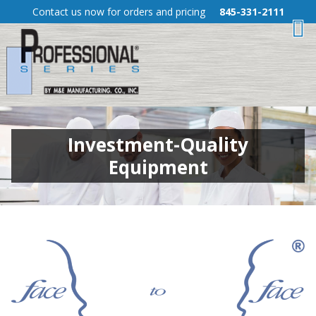
Skip
Contact us now for orders and pricing
845-331-2111
To
to
Content
M
Investment-Quality
Equipment